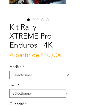
Kit Rally
XTREME Pro
Enduros - 4K
Prix
À partir de
410,00€
promotionnel
Modèle
*
Feux
*
Quantité
*