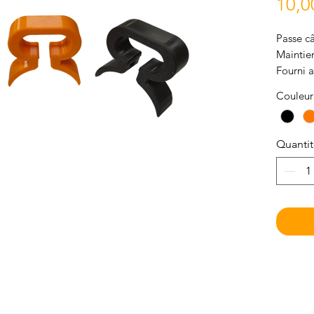
10,0
Passe câ
Maintien
Fourni a
Couleur
Quanti