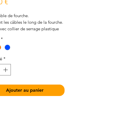
Prix
0 €
ble de fourche.
t les câbles le long de la fourche.
vec collier de serrage plastique
*
té
*
Ajouter au panier