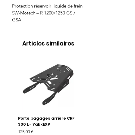
Protection réservoir liquide de frein 
SW-Motech – R 1200/1250 GS / 
GSA
Articles similaires
Porte bagages arrière CRF
Chargeur USB 3.3A /
300 L - YakkEXP
moniteur de batterie l
O108V2 - TecMate Opt
Prix
125,00 €