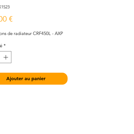
X1523
Prix
00 €
ions de radiateur CRF450L - AXP
té
*
Ajouter au panier