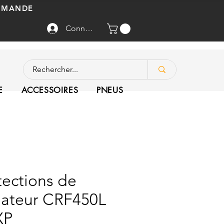
OMMANDE
Connexion
E
ACCESSOIRES
PNEUS
tections de
iateur CRF450L
XP