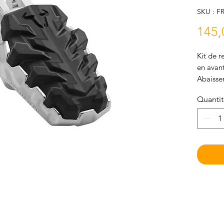
SKU : FR
145,
Kit de r
en avant
Abaiss
Fabricat
Quanti
amovib