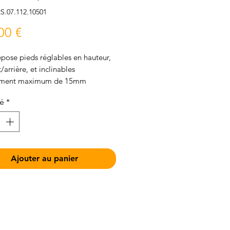
S.07.112.10501
Prix
00 €
epose pieds réglables en hauteur,
/arrière, et inclinables
ement maximum de 15mm
ion en inox, patin caoutchouc
té
*
le
Ajouter au panier