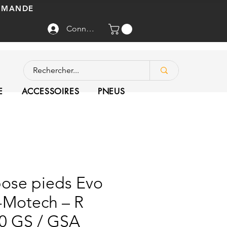
OMMANDE
Connexion
E
ACCESSOIRES
PNEUS
ose pieds Evo
Motech – R
0 GS / GSA