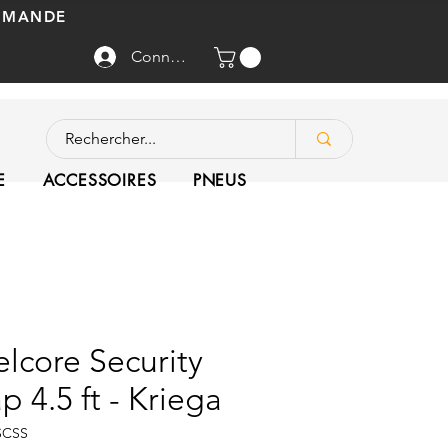
OMMANDE
Connexion
E
ACCESSOIRES
PNEUS
elcore Security
p 4.5 ft - Kriega
SCSS