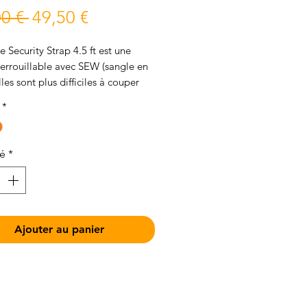
Prix
Prix
0 € 
49,50 €
original
promotionnel
e Security Strap 4.5 ft est une
errouillable avec SEW (sangle en
lles sont plus difficiles à couper
ble en acier seul
*
té
*
Ajouter au panier