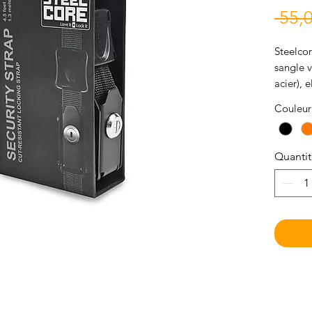
 55,0
Steelcor
sangle v
acier), e
qu’un câ
Couleur
Quanti